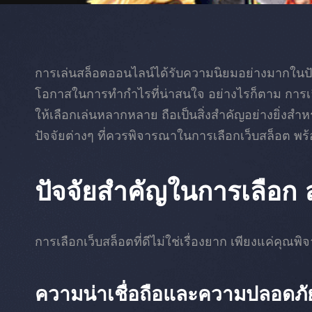
การเล่นสล็อตออนไลน์ได้รับความนิยมอย่างมากในปัจ
โอกาสในการทำกำไรที่น่าสนใจ อย่างไรก็ตาม การเ
ให้เลือกเล่นหลากหลาย ถือเป็นสิ่งสำคัญอย่างยิ่งส
ปัจจัยต่างๆ ที่ควรพิจารณาในการเลือกเว็บสล็อต พร้
ปัจจัยสำคัญในการเลือก 
การเลือกเว็บสล็อตที่ดีไม่ใช่เรื่องยาก เพียงแค่คุณพิ
ความน่าเชื่อถือและความปลอดภั