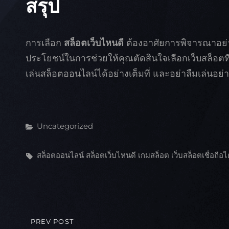
สรุป
การเลือก
สล็อตเว็บไหนดี
ต้องอาศัยการพิจารณาอย่
ประโยชน์ในการช่วยให้คุณตัดสินใจเลือกเว็บสล็อต
เล่นสล็อตออนไลน์ได้อย่างเต็มที่ และอย่าลืมเล่นอ
Categories
Uncategorized
Tags,
สล็อตออนไลน์
สล็อตเว็บไหนดี
เกมสล็อต
เว็บสล็อตเชื่อถือไ
แนะแนว
PREV POST
PREVIOUS