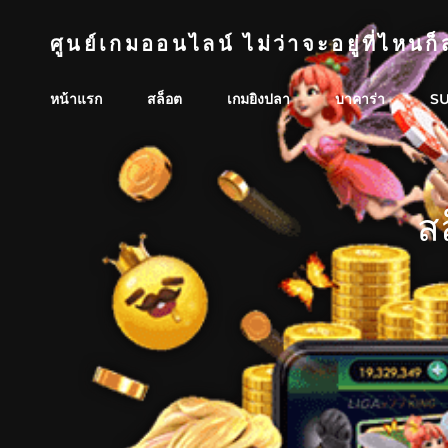
ศูนย์เกมออนไลน์ ไม่ว่าจะอยู่ที่ไหนก
หน้าแรก
สล็อต
เกมยิงปลา
บาคาร่า
S
ส