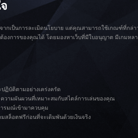
ใจ
่องจากเป็นการละเมิดนโยบาย แต่คุณสามารถใช้เกณฑ์ที่กล่า
ต้องการของคุณได้ โดยมองหาเว็บที่มีใบอนุญาต มีเกมหล
ิบัติตามอย่างเคร่งครัด
ละความผันผวนที่เหมาะสมกับสไตล์การเล่นของคุณ
้อารมณ์เข้ามาควบคุม
สล็อตฟรีก่อนที่จะเดิมพันด้วยเงินจริง