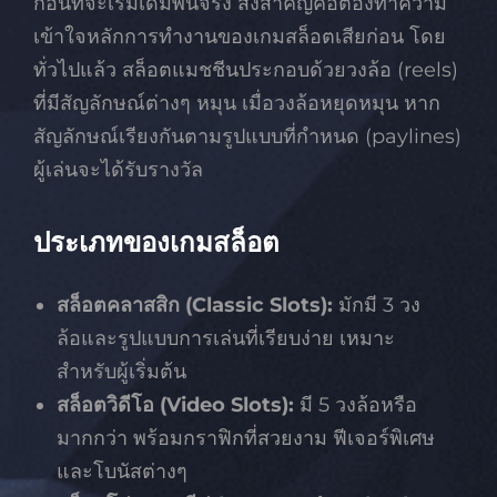
ก่อนที่จะเริ่มเดิมพันจริง สิ่งสำคัญคือต้องทำความ
เข้าใจหลักการทำงานของเกมสล็อตเสียก่อน โดย
ทั่วไปแล้ว สล็อตแมชชีนประกอบด้วยวงล้อ (reels)
ที่มีสัญลักษณ์ต่างๆ หมุน เมื่อวงล้อหยุดหมุน หาก
สัญลักษณ์เรียงกันตามรูปแบบที่กำหนด (paylines)
ผู้เล่นจะได้รับรางวัล
ประเภทของเกมสล็อต
สล็อตคลาสสิก (Classic Slots):
มักมี 3 วง
ล้อและรูปแบบการเล่นที่เรียบง่าย เหมาะ
สำหรับผู้เริ่มต้น
สล็อตวิดีโอ (Video Slots):
มี 5 วงล้อหรือ
มากกว่า พร้อมกราฟิกที่สวยงาม ฟีเจอร์พิเศษ
และโบนัสต่างๆ