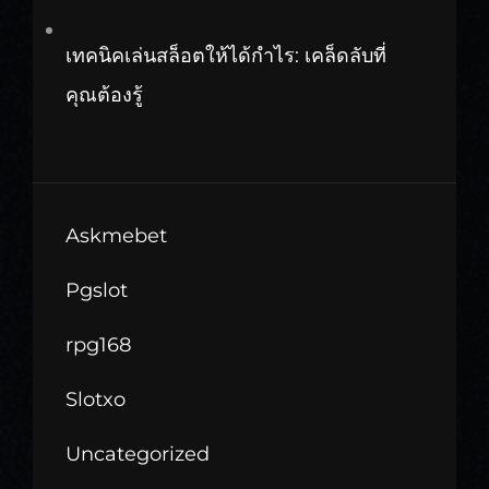
เทคนิคเล่นสล็อตให้ได้กำไร: เคล็ดลับที่
คุณต้องรู้
Askmebet
Pgslot
rpg168
Slotxo
Uncategorized