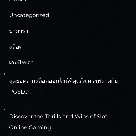
Uncategorized
บาคาร่า
สล็อต
เกมยิงปลา
สุดยอดเกมสล็อตออนไลน์ที่คุณไม่ควรพลาดกับ
PGSLOT
Discover the Thrills and Wins of Slot
Online Gaming