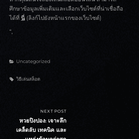
ศึกษาข้อมูลเพิ่มเติมและเลือกเว็บไซต์ที่น่าเชื่อถือ
ได้ที่
นี่
(ลิงก์ไปยังหน้าแรกของเว็บไซต์)
“,
Categories
Uncategorized
Tags,
วิธีเล่นสล็อต
แนะแนว
NEXT POST
NEXT
เรื่อง
POST
หวยปิงปอง: เจาะลึก
เคล็ดลับ เทคนิค และ