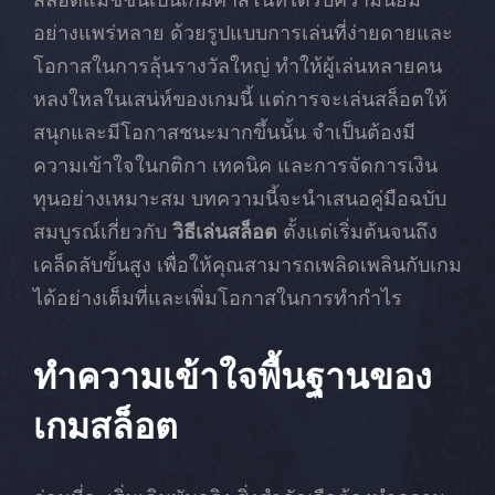
สล็อตแมชชีนเป็นเกมคาสิโนที่ได้รับความนิยม
อย่างแพร่หลาย ด้วยรูปแบบการเล่นที่ง่ายดายและ
โอกาสในการลุ้นรางวัลใหญ่ ทำให้ผู้เล่นหลายคน
หลงใหลในเสน่ห์ของเกมนี้ แต่การจะเล่นสล็อตให้
สนุกและมีโอกาสชนะมากขึ้นนั้น จำเป็นต้องมี
ความเข้าใจในกติกา เทคนิค และการจัดการเงิน
ทุนอย่างเหมาะสม บทความนี้จะนำเสนอคู่มือฉบับ
สมบูรณ์เกี่ยวกับ
วิธีเล่นสล็อต
ตั้งแต่เริ่มต้นจนถึง
เคล็ดลับขั้นสูง เพื่อให้คุณสามารถเพลิดเพลินกับเกม
ได้อย่างเต็มที่และเพิ่มโอกาสในการทำกำไร
ทำความเข้าใจพื้นฐานของ
เกมสล็อต