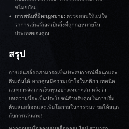
ขโมยเงิน
การพนันที่ผิดกฎหมาย:
ตรวจสอบให้แน่ใจ
ว่าการเล่นสล็อตเป็นสิ่งที่ถูกกฎหมายใน
ประเทศของคุณ
สรุป
การเล่นสล็อตสามารถเป็นประสบการณ์ที่สนุกและ
ตื่นเต้นได้ หากคุณมีความเข้าใจในกติกา เทคนิค
และการจัดการเงินทุนอย่างเหมาะสม หวังว่า
บทความนี้จะเป็นประโยชน์สำหรับคุณในการเริ่ม
ต้นเล่นสล็อตและเพิ่มโอกาสในการชนะ ขอให้สนุก
กับการเล่นเกม!
หากคุณสนใจลองเล่นสล็อตออนไลน์ สามารถ