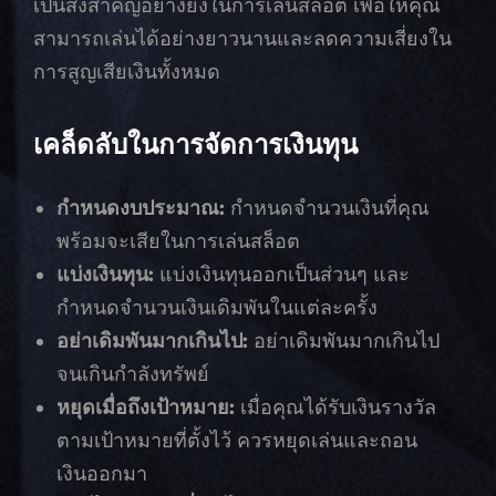
เป็นสิ่งสำคัญอย่างยิ่งในการเล่นสล็อต เพื่อให้คุณ
สามารถเล่นได้อย่างยาวนานและลดความเสี่ยงใน
การสูญเสียเงินทั้งหมด
เคล็ดลับในการจัดการเงินทุน
กำหนดงบประมาณ:
กำหนดจำนวนเงินที่คุณ
พร้อมจะเสียในการเล่นสล็อต
แบ่งเงินทุน:
แบ่งเงินทุนออกเป็นส่วนๆ และ
กำหนดจำนวนเงินเดิมพันในแต่ละครั้ง
อย่าเดิมพันมากเกินไป:
อย่าเดิมพันมากเกินไป
จนเกินกำลังทรัพย์
หยุดเมื่อถึงเป้าหมาย:
เมื่อคุณได้รับเงินรางวัล
ตามเป้าหมายที่ตั้งไว้ ควรหยุดเล่นและถอน
เงินออกมา