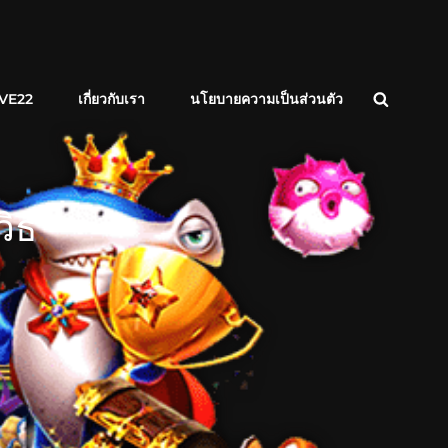
Search
IVE22
เกี่ยวกับเรา
นโยบายความเป็นส่วนตัว
ิธี