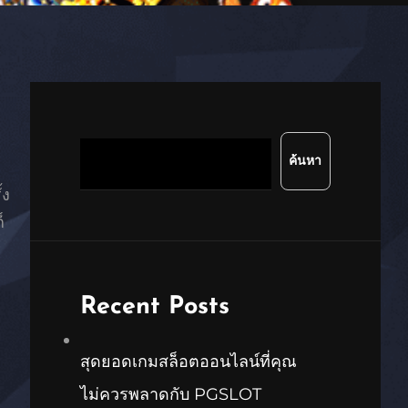
ค้นหา
ค้นหา
้ง
็
Recent Posts
สุดยอดเกมสล็อตออนไลน์ที่คุณ
ไม่ควรพลาดกับ PGSLOT