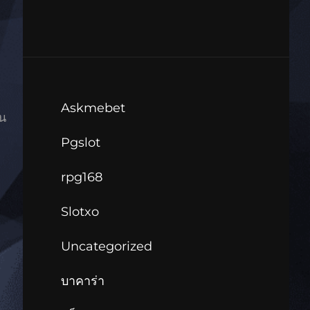
Askmebet
ผน
Pgslot
rpg168
Slotxo
Uncategorized
บาคาร่า