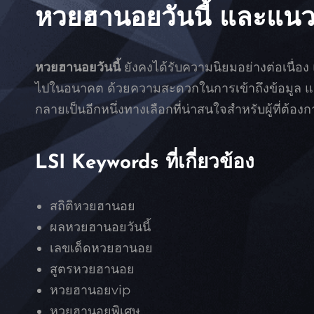
หวยฮานอยวันนี้ และแน
หวยฮานอยวันนี้
ยังคงได้รับความนิยมอย่างต่อเนื่อง
ไปในอนาคต ด้วยความสะดวกในการเข้าถึงข้อมูล
กลายเป็นอีกหนึ่งทางเลือกที่น่าสนใจสำหรับผู้ที่ต้องก
LSI Keywords ที่เกี่ยวข้อง
สถิติหวยฮานอย
ผลหวยฮานอยวันนี้
เลขเด็ดหวยฮานอย
สูตรหวยฮานอย
หวยฮานอยvip
หวยฮานอยพิเศษ