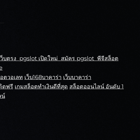
เว็บตรง
pgslot เปิดใหม่
สมัคร pgslot
พีจีสล็อต
e
ล็อตวอเลท
เว็บ168บาคาร่า
เว็บบาคาร่า
ดิตฟรี
เกมสล็อตทำเงินดีที่สุด
สล็อตออนไลน์ อันดับ 1
น์