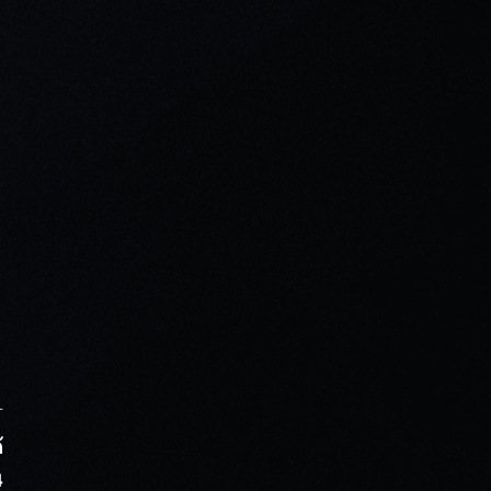
T
้
4