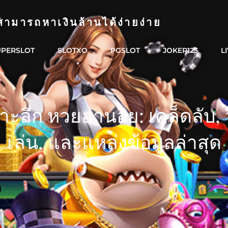
็สามารถหาเงินล้านได้ง่ายง่าย
UPERSLOT
SLOTXO
PGSLOT
JOKER123
L
าะลึก หวยฮานอย: เคล็ดลับ, ว
เล่น, และแหล่งข้อมูลล่าสุด