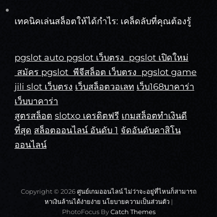
เทคนิคเล่นสล็อตให้ได้กำไร: เคล็ดลับที่คุณต้องรู้
pgslot auto
pgslot เว็บตรง
pgslot เปิดใหม่
สมัคร pgslot
พีจีสล็อต เว็บตรง
pgslot game
jili slot เว็บตรง
เว็บสล็อตวอเลท
เว็บ168บาคาร่า
เว็บบาคาร่า
สูตรสล็อต
slotxo เครดิตฟรี
เกมสล็อตทำเงินดี
ที่สุด
สล็อตออนไลน์ อันดับ 1
จัดอันดับคาสิโน
ออนไลน์
Copyright © 2026
ศูนย์เกมออนไลน์ ไม่ว่าจะอยู่ที่ไหนก็สามารถ
หาเงินล้านได้ง่ายง่าย
นโยบายความเป็นส่วนตัว
|
PhotoFocus By
Catch Themes