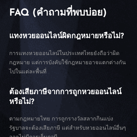
FAQ (คำถามที่พบบ่อย)
แทงหวยออนไลน์ผิดกฎหมายหรือไม่?
การแทงหวยออนไลน์ในประเทศไทยยังถือว่าผิด
กฎหมาย แต่การบังคับใช้กฎหมายอาจแตกต่างกัน
ไปในแต่ละพื้นที่
ต้องเสียภาษีจากการถูกหวยออนไลน์
หรือไม่?
ตามกฎหมายไทย การถูกรางวัลสลากกินแบ่ง
รัฐบาลจะต้องเสียภาษี แต่สำหรับหวยออนไลน์อื่นๆ