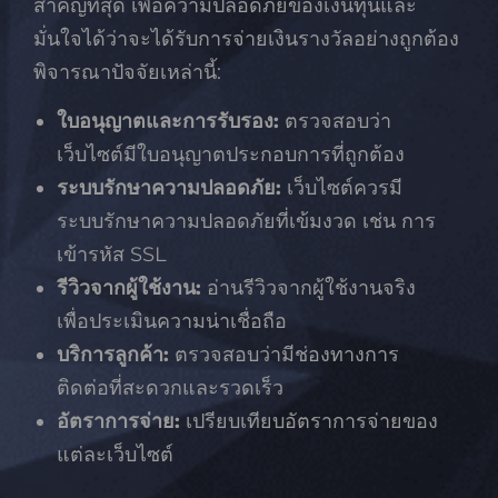
สำคัญที่สุด เพื่อความปลอดภัยของเงินทุนและ
มั่นใจได้ว่าจะได้รับการจ่ายเงินรางวัลอย่างถูกต้อง
พิจารณาปัจจัยเหล่านี้:
ใบอนุญาตและการรับรอง:
ตรวจสอบว่า
เว็บไซต์มีใบอนุญาตประกอบการที่ถูกต้อง
ระบบรักษาความปลอดภัย:
เว็บไซต์ควรมี
ระบบรักษาความปลอดภัยที่เข้มงวด เช่น การ
เข้ารหัส SSL
รีวิวจากผู้ใช้งาน:
อ่านรีวิวจากผู้ใช้งานจริง
เพื่อประเมินความน่าเชื่อถือ
บริการลูกค้า:
ตรวจสอบว่ามีช่องทางการ
ติดต่อที่สะดวกและรวดเร็ว
อัตราการจ่าย:
เปรียบเทียบอัตราการจ่ายของ
แต่ละเว็บไซต์