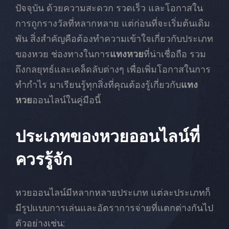
ปัจจุบัน ด้วยความสะดวก รวดเร็ว และโอกาสใน
การถูกรางวัลที่หลากหลาย แต่ก่อนที่จะเริ่มต้นเดิม
พัน สิ่งสำคัญคือต้องทำความเข้าใจเกี่ยวกับประเภท
ของหวย ช่องทางในการ
แทงหวย
ที่น่าเชื่อถือ รวม
ถึงกลยุทธ์และเคล็ดลับต่างๆ เพื่อเพิ่มโอกาสในการ
ทำกำไร มาเรียนรู้ทุกสิ่งที่คุณต้องรู้เกี่ยวกับ
แทง
หวย
ออนไลน์ในคู่มือนี้
ประเภทของหวยออนไลน์ที่
ควรรู้จัก
หวยออนไลน์มีหลากหลายประเภท แต่ละประเภทก็
มีรูปแบบการเล่นและอัตราการจ่ายที่แตกต่างกันไป
ตัวอย่างเช่น: