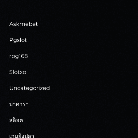
Askmebet
Pgslot
rpg168
Slotxo
Uncategorized
บาคาร่า
สล็อต
เกมยิงปลา