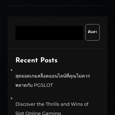
ค้นหา
ค้นหา
Recent Posts
สุดยอดเกมสล็อตออนไลน์ที่คุณไม่ควร
พลาดกับ PGSLOT
Discover the Thrills and Wins of
Slot Online Gaming