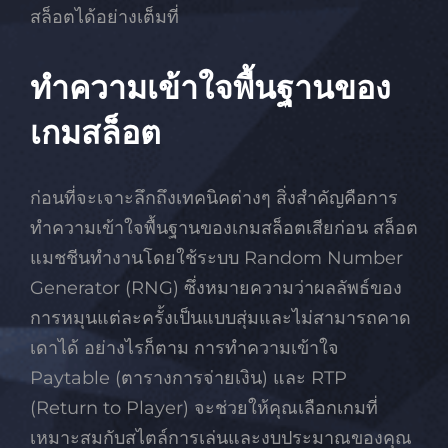
สล็อตได้อย่างเต็มที่
ทำความเข้าใจพื้นฐานของ
เกมสล็อต
ก่อนที่จะเจาะลึกถึงเทคนิคต่างๆ สิ่งสำคัญคือการ
ทำความเข้าใจพื้นฐานของเกมสล็อตเสียก่อน สล็อต
แมชชีนทำงานโดยใช้ระบบ Random Number
Generator (RNG) ซึ่งหมายความว่าผลลัพธ์ของ
การหมุนแต่ละครั้งเป็นแบบสุ่มและไม่สามารถคาด
เดาได้ อย่างไรก็ตาม การทำความเข้าใจ
Paytable (ตารางการจ่ายเงิน) และ RTP
(Return to Player) จะช่วยให้คุณเลือกเกมที่
เหมาะสมกับสไตล์การเล่นและงบประมาณของคุณ