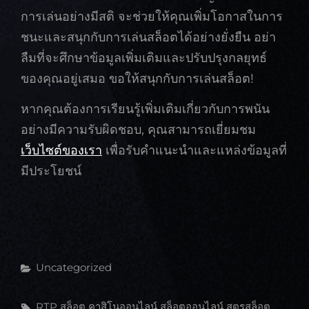
การเล่นอย่างมีสติ จะช่วยให้คุณเพิ่มโอกาสในการ
ชนะและสนุกกับการเล่นสล็อตได้อย่างยั่งยืน อย่า
ลืมที่จะศึกษาข้อมูลเพิ่มเติมและปรับปรุงกลยุทธ์
ของคุณอยู่เสมอ ขอให้สนุกกับการเล่นสล็อต!
หากคุณต้องการเรียนรู้เพิ่มเติมเกี่ยวกับการพนัน
อย่างมีความรับผิดชอบ, คุณสามารถเยี่ยมชม
เว็บไซต์ของเรา
เพื่อรับคำแนะนำและแหล่งข้อมูลที่
มีประโยชน์
Categories
Uncategorized
Tags,
RTP สล็อต
คาสิโนออนไลน์
สล็อตออนไลน์
สูตรสล็อต