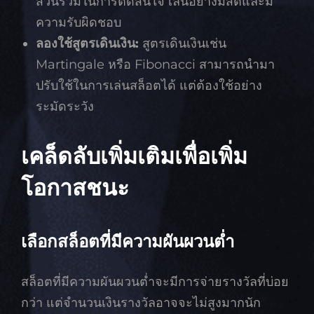
ส่วนร่วมในการตัดสินใจ เล่นอย่างมีสติและมี
ความรับผิดชอบ
ลองใช้สูตรเดินเงิน:
สูตรเดินเงินเช่น
Martingale หรือ Fibonacci สามารถนำมา
ปรับใช้ในการเล่นสล็อตได้ แต่ต้องใช้อย่าง
ระมัดระวัง
เคล็ดลับเพิ่มเติมเพื่อเพิ่ม
โอกาสชนะ
เลือกสล็อตที่มีความผันผวนต่ำ
สล็อตที่มีความผันผวนต่ำจะมีการจ่ายรางวัลที่บ่อย
กว่า แต่จำนวนเงินรางวัลอาจจะไม่สูงมากนัก