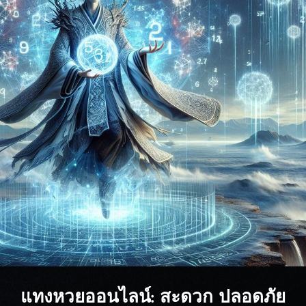
ผล
สลาก
กิน
แบ่ง
รัฐบาล
ล่าสุด
รวดเร็ว
แม่นยำ
แทงหวยออนไลน์: สะดวก ปลอดภัย