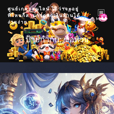
ศูนย์เกมออนไลน์ ไม่ว่าจะอยู่
ที่ไหนก็สามารถหาเงินล้านได้
Menu
ง่ายง่าย
ป้ายกำกับ:
ซื้อหวย