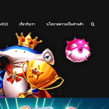
Search
IVE22
เกี่ยวกับเรา
นโยบายความเป็นส่วนตัว