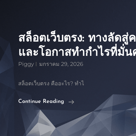
สล็อตเว็บตรง: ทางลัดสู
และโอกาสทำกำไรที่มั่น
Piggy
มกราคม 29, 2026
สล็อตเว็บตรง คืออะไร? ทำไ
สล็อต
Continue Reading
เว็บ
ตรง:
ทาง