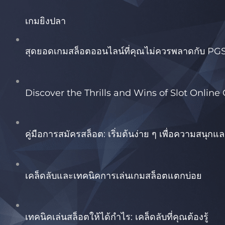
เกมยิงปลา
สุดยอดเกมสล็อตออนไลน์ที่คุณไม่ควรพลาดกับ P
Discover the Thrills and Wins of Slot Onlin
คู่มือการสมัครสล็อต: เริ่มต้นง่าย ๆ เพื่อความสนุ
เคล็ดลับและเทคนิคการเล่นเกมสล็อตแตกบ่อย
เทคนิคเล่นสล็อตให้ได้กำไร: เคล็ดลับที่คุณต้องรู้