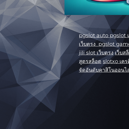
pgslot auto
pgslot 
เว็บตรง
pgslot gam
jili slot เว็บตรง
เว็บส
สูตรสล็อต
slotxo เคร
จัดอันดับคาสิโนออนไล