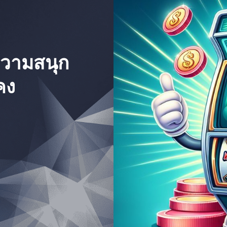
่ความสนุก
คง