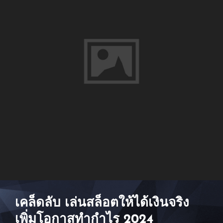
เคล็ดลับ เล่นสล็อตให้ได้เงินจริง
เพิ่มโอกาสทำกำไร 2024