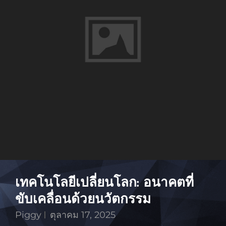
เทคโนโลยีเปลี่ยนโลก: อนาคตที่
ขับเคลื่อนด้วยนวัตกรรม
Piggy
ตุลาคม 17, 2025