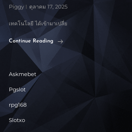
Piggy
ตุลาคม 17, 2025
เทคโนโลยี ได้เข้ามาเปลี่ย
เทคโนโลยี
Continue Reading
เปลี่ยน
โลก:
อนาคต
Askmebet
ที่
ขับ
Pgslot
เคลื่อน
ด้วย
rpg168
นวัตกรรม
Slotxo