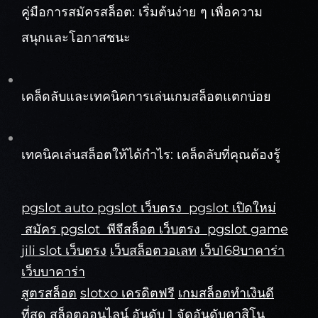
คู่มือการสมัครสล็อต: เริ่มต้นง่าย ๆ เพื่อความ
สนุกและโอกาสชนะ
เคล็ดลับและเทคนิคการเล่นเกมสล็อตแตกบ่อย
เทคนิคเล่นสล็อตให้ได้กำไร: เคล็ดลับที่คุณต้องรู้
pgslot auto
pgslot เว็บตรง
pgslot เปิดใหม่
สมัคร pgslot
พีจีสล็อต เว็บตรง
pgslot game
jili slot เว็บตรง
เว็บสล็อตวอเลท
เว็บ168บาคาร่า
เว็บบาคาร่า
สูตรสล็อต
slotxo เครดิตฟรี
เกมสล็อตทำเงินดี
ที่สุด
สล็อตออนไลน์ อันดับ 1
จัดอันดับคาสิโน