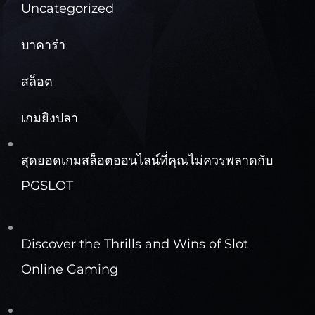
Uncategorized
บาคาร่า
สล็อต
เกมยิงปลา
สุดยอดเกมสล็อตออนไลน์ที่คุณไม่ควรพลาดกับ
PGSLOT
Discover the Thrills and Wins of Slot
Online Gaming