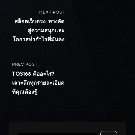
แนะแนว
NEXT POST
NEXT
เรื่อง
POST
สล็อตเว็บตรง: ทางลัด
สู่ความสนุกและ
โอกาสทำกำไรที่มั่นคง
PREV POST
PREVIOUS
POST
TOS168 คืออะไร?
เจาะลึกทุกรายละเอียด
ที่คุณต้องรู้