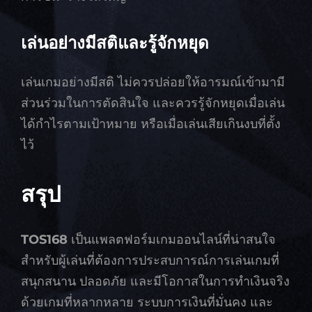
เล่นอย่างมีสติและรู้จักหยุด
เล่นเกมอย่างมีสติ ไม่ควรปล่อยให้อารมณ์เข้ามามี
ส่วนร่วมในการตัดสินใจ และควรรู้จักหยุดเมื่อเล่น
ได้กำไรตามเป้าหมาย หรือเมื่อเล่นเสียเกินงบที่ตั้ง
ไว้
สรุป
TOS168
เป็นแพลตฟอร์มเกมออนไลน์ที่น่าสนใจ
สำหรับผู้เล่นที่ต้องการประสบการณ์การเล่นเกมที่
สนุกสนาน ปลอดภัย และมีโอกาสในการทำเงินจริง
ด้วยเกมที่หลากหลาย ระบบการเงินที่มั่นคง และ