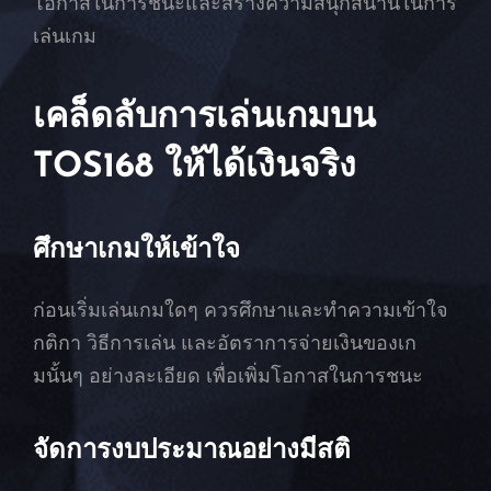
โอกาสในการชนะและสร้างความสนุกสนานในการ
เล่นเกม
เคล็ดลับการเล่นเกมบน
TOS168 ให้ได้เงินจริง
ศึกษาเกมให้เข้าใจ
ก่อนเริ่มเล่นเกมใดๆ ควรศึกษาและทำความเข้าใจ
กติกา วิธีการเล่น และอัตราการจ่ายเงินของเก
มนั้นๆ อย่างละเอียด เพื่อเพิ่มโอกาสในการชนะ
จัดการงบประมาณอย่างมีสติ