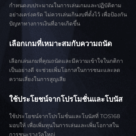
กำหนดงบประมาณในการเล่นเกมและปฏิบัติตาม
อย่างเคร่งครัด ไม่ควรเล่นเกินงบที่ตั้งไว้ เพื่อป้องกัน
ปัญหาทางการเงินที่อาจเกิดขึ้น
เลือกเกมที่เหมาะสมกับความถนัด
เลือกเล่นเกมที่คุณถนัดและมีความเข้าใจในกติกา
เป็นอย่างดี จะช่วยเพิ่มโอกาสในการชนะและลด
ความเสี่ยงในการสูญเสีย
ใช้ประโยชน์จากโปรโมชั่นและโบนัส
ใช้ประโยชน์จากโปรโมชั่นและโบนัสที่ TOS168
มอบให้ เพื่อเพิ่มทุนในการเล่นและเพิ่มโอกาสใน
การชนะรางวัลใหญ่