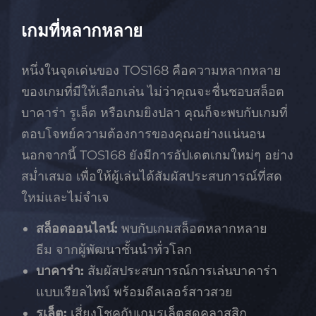
เกมที่หลากหลาย
หนึ่งในจุดเด่นของ TOS168 คือความหลากหลาย
ของเกมที่มีให้เลือกเล่น ไม่ว่าคุณจะชื่นชอบสล็อต
บาคาร่า รูเล็ต หรือเกมยิงปลา คุณก็จะพบกับเกมที่
ตอบโจทย์ความต้องการของคุณอย่างแน่นอน
นอกจากนี้ TOS168 ยังมีการอัปเดตเกมใหม่ๆ อย่าง
สม่ำเสมอ เพื่อให้ผู้เล่นได้สัมผัสประสบการณ์ที่สด
ใหม่และไม่จำเจ
สล็อตออนไลน์:
พบกับเกมสล็อตหลากหลาย
ธีม จากผู้พัฒนาชั้นนำทั่วโลก
บาคาร่า:
สัมผัสประสบการณ์การเล่นบาคาร่า
แบบเรียลไทม์ พร้อมดีลเลอร์สาวสวย
รูเล็ต:
เสี่ยงโชคกับเกมรูเล็ตสุดคลาสสิก