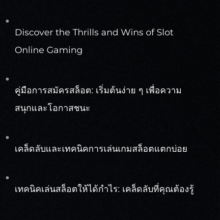
Discover the Thrills and Wins of Slot
Online Gaming
คู่มือการสมัครสล็อต: เริ่มต้นง่าย ๆ เพื่อความ
สนุกและโอกาสชนะ
เคล็ดลับและเทคนิคการเล่นเกมสล็อตแตกบ่อย
เทคนิคเล่นสล็อตให้ได้กำไร: เคล็ดลับที่คุณต้องรู้