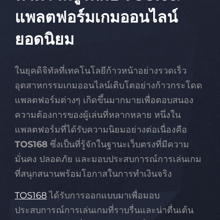
แพลตฟอร์มเกมออนไลน์
ยอดนิยม
ในยุคดิจิทัลที่เทคโนโลยีก้าวหน้าอย่างรวดเร็ว
อุตสาหกรรมเกมออนไลน์เติบโตอย่างก้าวกระโดด
แพลตฟอร์มต่างๆ เกิดขึ้นมากมายเพื่อตอบสนอง
ความต้องการของผู้เล่นที่หลากหลาย หนึ่งใน
แพลตฟอร์มที่ได้รับความนิยมอย่างต่อเนื่องคือ
TOS168
ซึ่งเป็นที่รู้จักในฐานะเว็บตรงที่มีความ
มั่นคง ปลอดภัย และมอบประสบการณ์การเล่นเกม
ที่สนุกสนานพร้อมโอกาสในการทำเงินจริง
TOS168
ได้รับการออกแบบมาเพื่อมอบ
ประสบการณ์การเล่นเกมที่ราบรื่นและน่าตื่นเต้น