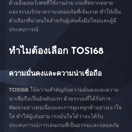
ด้วยอินเทอร์เฟซที่ใช้งานง่าย เกมที่หลากหลาย
และระบบรักษาความปลอดภัยที่เข้มงวด ทำให้เป็น
ตัวเลือกที่น่าสนใจสำหรับผู้เล่นทั้งมือใหม่และผู้มี
ประสบการณ์
ทำไมต้องเลือก TOS168
ความมั่นคงและความน่าเชื่อถือ
TOS168
ให้ความสำคัญกับความมั่นคงและความ
น่าเชื่อถือเป็นอันดับแรก ด้วยระบบที่ได้รับการ
พัฒนาอย่างต่อเนื่องและการดูแลลูกค้าอย่างเอาใจ
ใส่ ทำให้ผู้เล่นสามารถมั่นใจได้ว่าจะได้รับ
ประสบการณ์การเล่นเกมที่เป็นธรรมและปลอดภัย