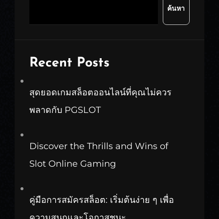
ค้นหา
ค้นหา
Recent Posts
สุดยอดเกมสล็อตออนไลน์ที่คุณไม่ควร
พลาดกับ PGSLOT
Discover the Thrills and Wins of
Slot Online Gaming
คู่มือการสมัครสล็อต: เริ่มต้นง่าย ๆ เพื่อ
ความสนุกและโอกาสชนะ