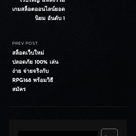
เว็บใหญ่: แหล่งรวม
เกมสล็อตออนไลน์ยอด
นิยม อันดับ 1
PREV POST
PREVIOUS
POST
สล็อตเว็บใหม่
ปลอดภัย 100% เล่น
ง่าย จ่ายจริงกับ
RPG168 พร้อมวิธี
สมัคร
ค้นหา